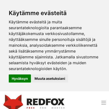
Käytämme evästeitä
Käytämme evästeitä ja muita
seurantateknologioita parantaaksemme
käyttäjäkokemusta verkkosivustollamme,
näyttääksemme sinulle personoituja sisältöjä ja
mainoksia, analysoidaksemme verkkoliikennettä
sekä lisätäksemme ymmärrystämme
käyttäjiemme sijainnista. Jatkamalla sivustomme
selaamista hyväksyt evästeiden ja muiden
seurantateknologioiden käytön.
Hyväksyn
Muuta asetuksiani