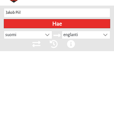
Hae
suomi
englanti