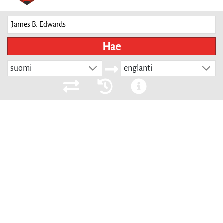
Hae
suomi
englanti