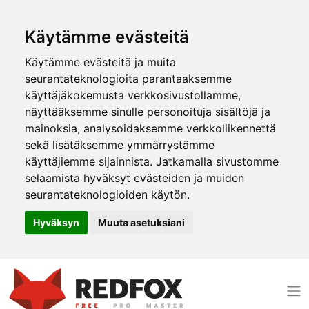
Käytämme evästeitä
Käytämme evästeitä ja muita
seurantateknologioita parantaaksemme
käyttäjäkokemusta verkkosivustollamme,
näyttääksemme sinulle personoituja sisältöjä ja
mainoksia, analysoidaksemme verkkoliikennettä
sekä lisätäksemme ymmärrystämme
käyttäjiemme sijainnista. Jatkamalla sivustomme
selaamista hyväksyt evästeiden ja muiden
seurantateknologioiden käytön.
Hyväksyn
Muuta asetuksiani