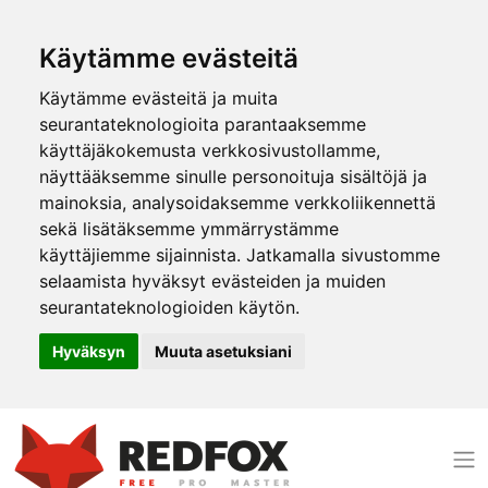
Käytämme evästeitä
Käytämme evästeitä ja muita
seurantateknologioita parantaaksemme
käyttäjäkokemusta verkkosivustollamme,
näyttääksemme sinulle personoituja sisältöjä ja
mainoksia, analysoidaksemme verkkoliikennettä
sekä lisätäksemme ymmärrystämme
käyttäjiemme sijainnista. Jatkamalla sivustomme
selaamista hyväksyt evästeiden ja muiden
seurantateknologioiden käytön.
Hyväksyn
Muuta asetuksiani