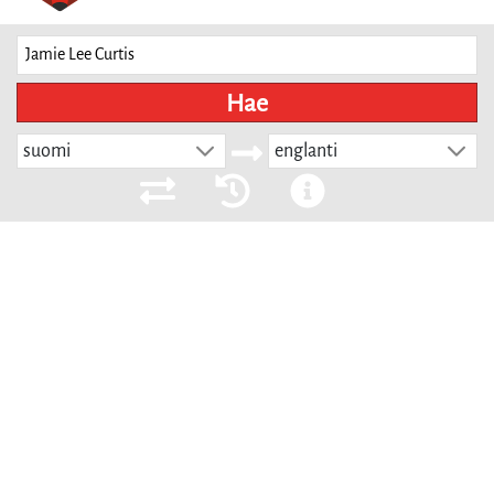
Hae
suomi
englanti