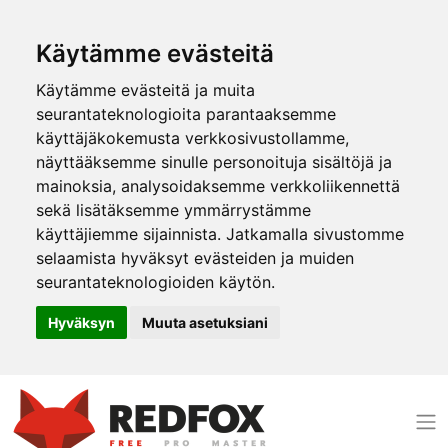
Käytämme evästeitä
Käytämme evästeitä ja muita
seurantateknologioita parantaaksemme
käyttäjäkokemusta verkkosivustollamme,
näyttääksemme sinulle personoituja sisältöjä ja
mainoksia, analysoidaksemme verkkoliikennettä
sekä lisätäksemme ymmärrystämme
käyttäjiemme sijainnista. Jatkamalla sivustomme
selaamista hyväksyt evästeiden ja muiden
seurantateknologioiden käytön.
Hyväksyn
Muuta asetuksiani