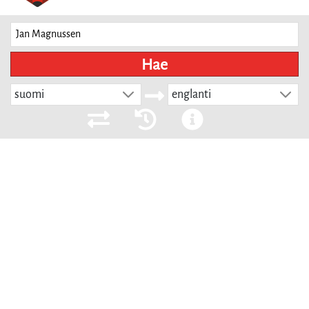
Hae
suomi
englanti