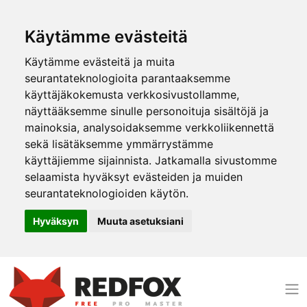
Käytämme evästeitä
Käytämme evästeitä ja muita
seurantateknologioita parantaaksemme
käyttäjäkokemusta verkkosivustollamme,
näyttääksemme sinulle personoituja sisältöjä ja
mainoksia, analysoidaksemme verkkoliikennettä
sekä lisätäksemme ymmärrystämme
käyttäjiemme sijainnista. Jatkamalla sivustomme
selaamista hyväksyt evästeiden ja muiden
seurantateknologioiden käytön.
Hyväksyn
Muuta asetuksiani