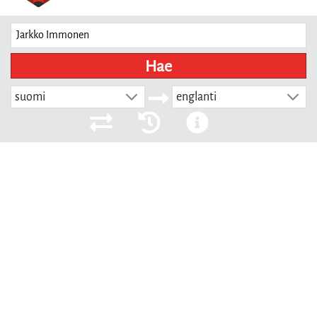
Hae
suomi
englanti