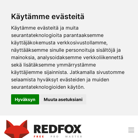
Käytämme evästeitä
Käytämme evästeitä ja muita
seurantateknologioita parantaaksemme
käyttäjäkokemusta verkkosivustollamme,
näyttääksemme sinulle personoituja sisältöjä ja
mainoksia, analysoidaksemme verkkoliikennettä
sekä lisätäksemme ymmärrystämme
käyttäjiemme sijainnista. Jatkamalla sivustomme
selaamista hyväksyt evästeiden ja muiden
seurantateknologioiden käytön.
Hyväksyn
Muuta asetuksiani