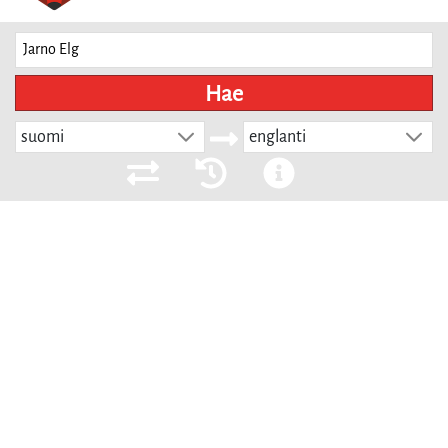
Hae
suomi
englanti