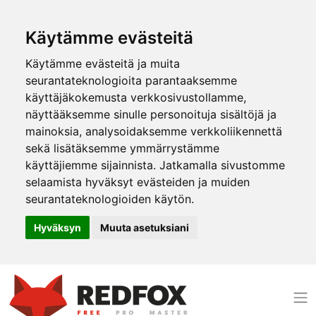
Käytämme evästeitä
Käytämme evästeitä ja muita
seurantateknologioita parantaaksemme
käyttäjäkokemusta verkkosivustollamme,
näyttääksemme sinulle personoituja sisältöjä ja
mainoksia, analysoidaksemme verkkoliikennettä
sekä lisätäksemme ymmärrystämme
käyttäjiemme sijainnista. Jatkamalla sivustomme
selaamista hyväksyt evästeiden ja muiden
seurantateknologioiden käytön.
Hyväksyn
Muuta asetuksiani