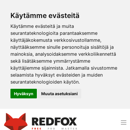
Käytämme evästeitä
Käytämme evästeitä ja muita
seurantateknologioita parantaaksemme
käyttäjäkokemusta verkkosivustollamme,
näyttääksemme sinulle personoituja sisältöjä ja
mainoksia, analysoidaksemme verkkoliikennettä
sekä lisätäksemme ymmärrystämme
käyttäjiemme sijainnista. Jatkamalla sivustomme
selaamista hyväksyt evästeiden ja muiden
seurantateknologioiden käytön.
Hyväksyn
Muuta asetuksiani