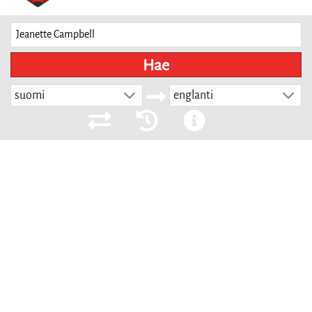
Hae
suomi
englanti