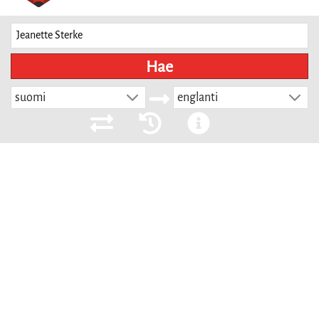
Hae
suomi
englanti