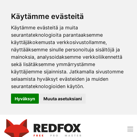
Käytämme evästeitä
Käytämme evästeitä ja muita
seurantateknologioita parantaaksemme
käyttäjäkokemusta verkkosivustollamme,
näyttääksemme sinulle personoituja sisältöjä ja
mainoksia, analysoidaksemme verkkoliikennettä
sekä lisätäksemme ymmärrystämme
käyttäjiemme sijainnista. Jatkamalla sivustomme
selaamista hyväksyt evästeiden ja muiden
seurantateknologioiden käytön.
Hyväksyn
Muuta asetuksiani