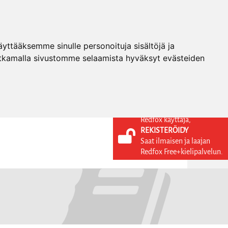
ttääksemme sinulle personoituja sisältöjä ja
tkamalla sivustomme selaamista hyväksyt evästeiden
Redfox käyttäjä,
REKISTERÖIDY
KIELI
KIRJAUDU SISÄÄN
Saat ilmaisen ja laajan
REKISTERÖIDY
FI
Redfox Free+kielipalvelun.