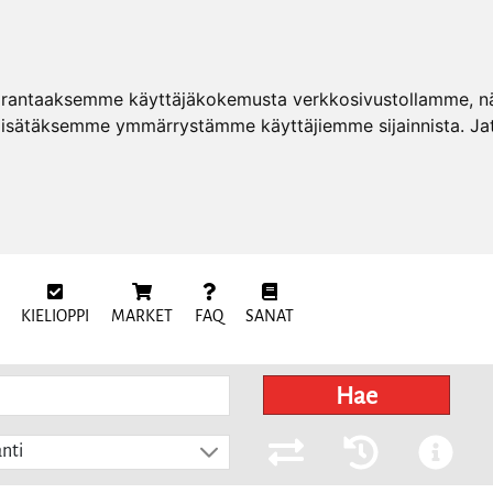
arantaaksemme käyttäjäkokemusta verkkosivustollamme, näy
 lisätäksemme ymmärrystämme käyttäjiemme sijainnista. Ja
KIELIOPPI
MARKET
FAQ
SANAT
Hae
nti