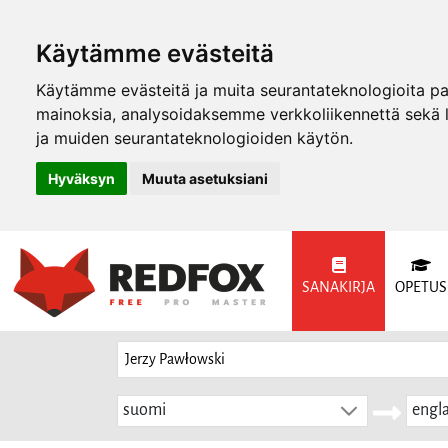
Käytämme evästeitä
Käytämme evästeitä ja muita seurantateknologioita p
mainoksia, analysoidaksemme verkkoliikennettä sekä
ja muiden seurantateknologioiden käytön.
Hyväksyn
Muuta asetuksiani
SANAKIRJA
OPETUS
suomi
engla