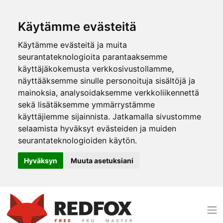
Käytämme evästeitä
Käytämme evästeitä ja muita
seurantateknologioita parantaaksemme
käyttäjäkokemusta verkkosivustollamme,
näyttääksemme sinulle personoituja sisältöjä ja
mainoksia, analysoidaksemme verkkoliikennettä
sekä lisätäksemme ymmärrystämme
käyttäjiemme sijainnista. Jatkamalla sivustomme
selaamista hyväksyt evästeiden ja muiden
seurantateknologioiden käytön.
Hyväksyn
Muuta asetuksiani