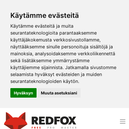
Käytämme evästeitä
Käytämme evästeitä ja muita
seurantateknologioita parantaaksemme
käyttäjäkokemusta verkkosivustollamme,
näyttääksemme sinulle personoituja sisältöjä ja
mainoksia, analysoidaksemme verkkoliikennettä
sekä lisätäksemme ymmärrystämme
käyttäjiemme sijainnista. Jatkamalla sivustomme
selaamista hyväksyt evästeiden ja muiden
seurantateknologioiden käytön.
Hyväksyn
Muuta asetuksiani