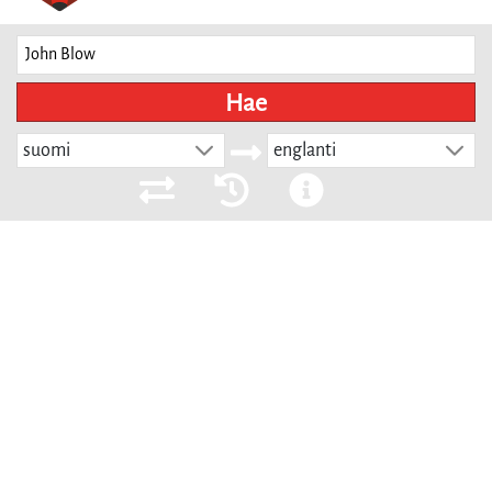
Hae
suomi
englanti