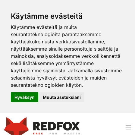
Käytämme evästeitä
Käytämme evästeitä ja muita
seurantateknologioita parantaaksemme
käyttäjäkokemusta verkkosivustollamme,
näyttääksemme sinulle personoituja sisältöjä ja
mainoksia, analysoidaksemme verkkoliikennettä
sekä lisätäksemme ymmärrystämme
käyttäjiemme sijainnista. Jatkamalla sivustomme
selaamista hyväksyt evästeiden ja muiden
seurantateknologioiden käytön.
Hyväksyn
Muuta asetuksiani