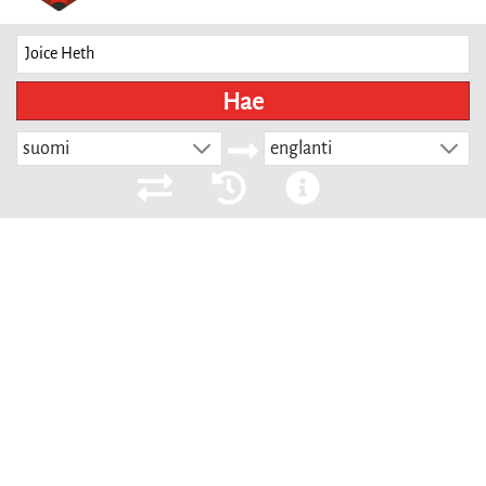
Hae
suomi
englanti