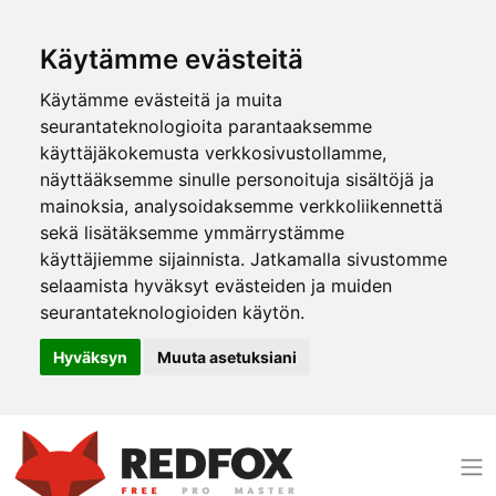
Käytämme evästeitä
Käytämme evästeitä ja muita
seurantateknologioita parantaaksemme
käyttäjäkokemusta verkkosivustollamme,
näyttääksemme sinulle personoituja sisältöjä ja
mainoksia, analysoidaksemme verkkoliikennettä
sekä lisätäksemme ymmärrystämme
käyttäjiemme sijainnista. Jatkamalla sivustomme
selaamista hyväksyt evästeiden ja muiden
seurantateknologioiden käytön.
Hyväksyn
Muuta asetuksiani