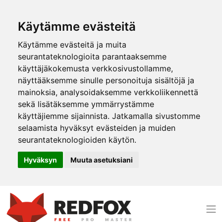
Käytämme evästeitä
Käytämme evästeitä ja muita
seurantateknologioita parantaaksemme
käyttäjäkokemusta verkkosivustollamme,
näyttääksemme sinulle personoituja sisältöjä ja
mainoksia, analysoidaksemme verkkoliikennettä
sekä lisätäksemme ymmärrystämme
käyttäjiemme sijainnista. Jatkamalla sivustomme
selaamista hyväksyt evästeiden ja muiden
seurantateknologioiden käytön.
Hyväksyn
Muuta asetuksiani