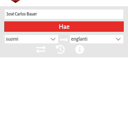
Hae
suomi
englanti