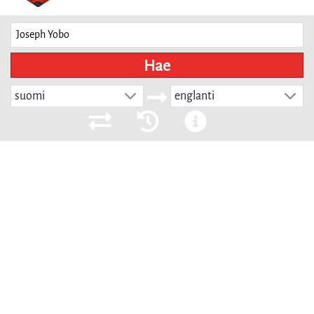
Hae
suomi
englanti