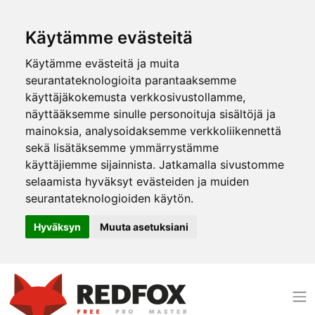
Käytämme evästeitä
Käytämme evästeitä ja muita
seurantateknologioita parantaaksemme
käyttäjäkokemusta verkkosivustollamme,
näyttääksemme sinulle personoituja sisältöjä ja
mainoksia, analysoidaksemme verkkoliikennettä
sekä lisätäksemme ymmärrystämme
käyttäjiemme sijainnista. Jatkamalla sivustomme
selaamista hyväksyt evästeiden ja muiden
seurantateknologioiden käytön.
Hyväksyn
Muuta asetuksiani