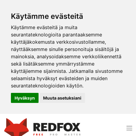
Käytämme evästeitä
Käytämme evästeitä ja muita
seurantateknologioita parantaaksemme
käyttäjäkokemusta verkkosivustollamme,
näyttääksemme sinulle personoituja sisältöjä ja
mainoksia, analysoidaksemme verkkoliikennettä
sekä lisätäksemme ymmärrystämme
käyttäjiemme sijainnista. Jatkamalla sivustomme
selaamista hyväksyt evästeiden ja muiden
seurantateknologioiden käytön.
Hyväksyn
Muuta asetuksiani