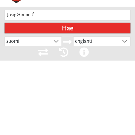
Hae
suomi
englanti