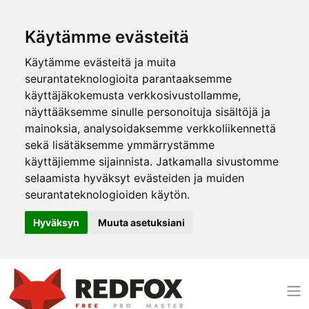
Käytämme evästeitä
Käytämme evästeitä ja muita
seurantateknologioita parantaaksemme
käyttäjäkokemusta verkkosivustollamme,
näyttääksemme sinulle personoituja sisältöjä ja
mainoksia, analysoidaksemme verkkoliikennettä
sekä lisätäksemme ymmärrystämme
käyttäjiemme sijainnista. Jatkamalla sivustomme
selaamista hyväksyt evästeiden ja muiden
seurantateknologioiden käytön.
Hyväksyn
Muuta asetuksiani