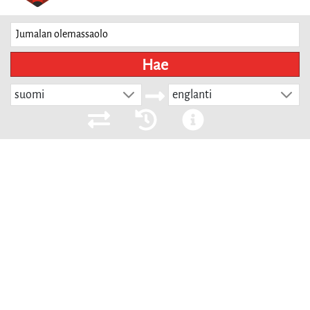
Hae
suomi
englanti