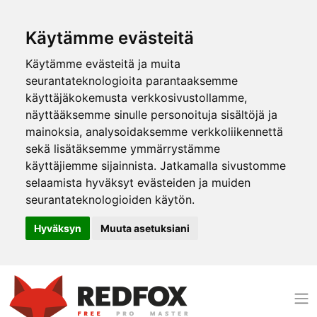
Käytämme evästeitä
Käytämme evästeitä ja muita
seurantateknologioita parantaaksemme
käyttäjäkokemusta verkkosivustollamme,
näyttääksemme sinulle personoituja sisältöjä ja
mainoksia, analysoidaksemme verkkoliikennettä
sekä lisätäksemme ymmärrystämme
käyttäjiemme sijainnista. Jatkamalla sivustomme
selaamista hyväksyt evästeiden ja muiden
seurantateknologioiden käytön.
Hyväksyn
Muuta asetuksiani