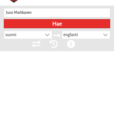
Hae
suomi
englanti