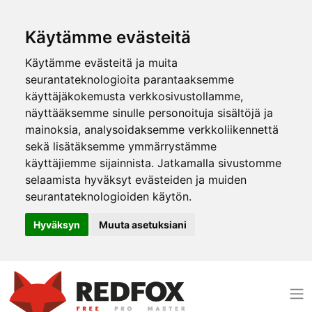
Käytämme evästeitä
Käytämme evästeitä ja muita
seurantateknologioita parantaaksemme
käyttäjäkokemusta verkkosivustollamme,
näyttääksemme sinulle personoituja sisältöjä ja
mainoksia, analysoidaksemme verkkoliikennettä
sekä lisätäksemme ymmärrystämme
käyttäjiemme sijainnista. Jatkamalla sivustomme
selaamista hyväksyt evästeiden ja muiden
seurantateknologioiden käytön.
Hyväksyn
Muuta asetuksiani