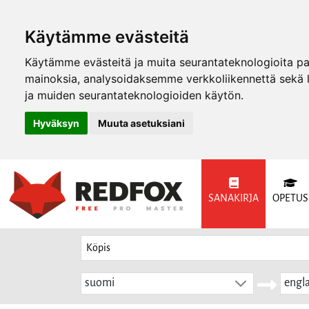
Käytämme evästeitä
Käytämme evästeitä ja muita seurantateknologioita p
mainoksia, analysoidaksemme verkkoliikennettä sekä
ja muiden seurantateknologioiden käytön.
Hyväksyn
Muuta asetuksiani
SANAKIRJA
OPETUS
suomi
engla