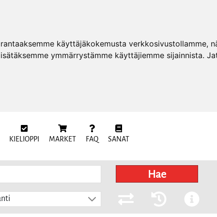
arantaaksemme käyttäjäkokemusta verkkosivustollamme, näy
 lisätäksemme ymmärrystämme käyttäjiemme sijainnista. Ja
KIELIOPPI
MARKET
FAQ
SANAT
Hae
nti