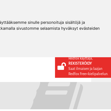
ttääksemme sinulle personoituja sisältöjä ja
tkamalla sivustomme selaamista hyväksyt evästeiden
Redfox käyttäjä,
REKISTERÖIDY
KIELI
KIRJAUDU SISÄÄN
Saat ilmaisen ja laajan
REKISTERÖIDY
FI
Redfox Free+kielipalvelun.