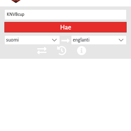
Hae
suomi
englanti