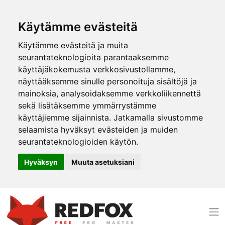
Käytämme evästeitä
Käytämme evästeitä ja muita
seurantateknologioita parantaaksemme
käyttäjäkokemusta verkkosivustollamme,
näyttääksemme sinulle personoituja sisältöjä ja
mainoksia, analysoidaksemme verkkoliikennettä
sekä lisätäksemme ymmärrystämme
käyttäjiemme sijainnista. Jatkamalla sivustomme
selaamista hyväksyt evästeiden ja muiden
seurantateknologioiden käytön.
Hyväksyn
Muuta asetuksiani