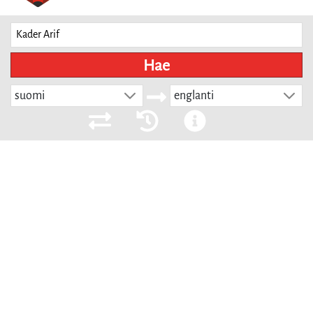
Hae
suomi
englanti