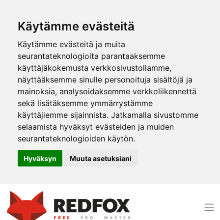
Käytämme evästeitä
Käytämme evästeitä ja muita
seurantateknologioita parantaaksemme
käyttäjäkokemusta verkkosivustollamme,
näyttääksemme sinulle personoituja sisältöjä ja
mainoksia, analysoidaksemme verkkoliikennettä
sekä lisätäksemme ymmärrystämme
käyttäjiemme sijainnista. Jatkamalla sivustomme
selaamista hyväksyt evästeiden ja muiden
seurantateknologioiden käytön.
Hyväksyn
Muuta asetuksiani