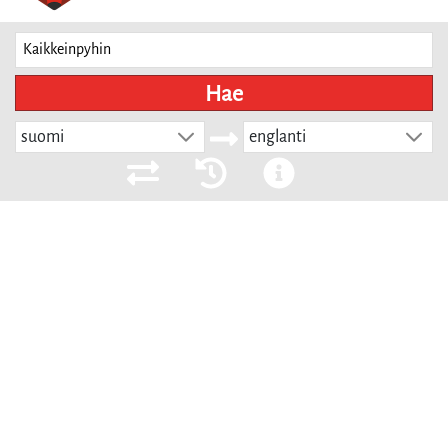
Hae
suomi
englanti