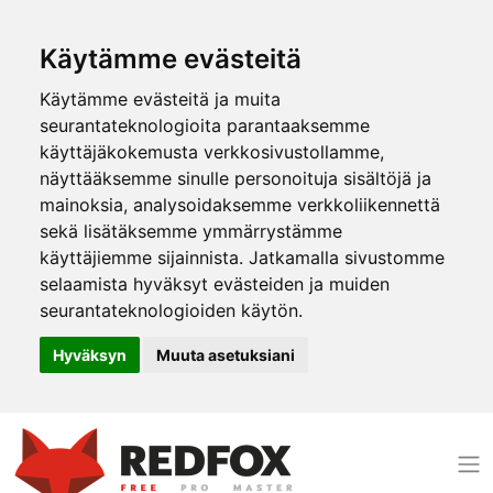
Käytämme evästeitä
Käytämme evästeitä ja muita
seurantateknologioita parantaaksemme
käyttäjäkokemusta verkkosivustollamme,
näyttääksemme sinulle personoituja sisältöjä ja
mainoksia, analysoidaksemme verkkoliikennettä
sekä lisätäksemme ymmärrystämme
käyttäjiemme sijainnista. Jatkamalla sivustomme
selaamista hyväksyt evästeiden ja muiden
seurantateknologioiden käytön.
Hyväksyn
Muuta asetuksiani