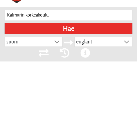
Hae
suomi
englanti