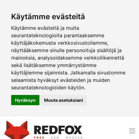
Käytämme evästeitä
Käytämme evästeitä ja muita
seurantateknologioita parantaaksemme
käyttäjäkokemusta verkkosivustollamme,
näyttääksemme sinulle personoituja sisältöjä ja
mainoksia, analysoidaksemme verkkoliikennettä
sekä lisätäksemme ymmärrystämme
käyttäjiemme sijainnista. Jatkamalla sivustomme
selaamista hyväksyt evästeiden ja muiden
seurantateknologioiden käytön.
Hyväksyn
Muuta asetuksiani