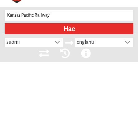
Hae
suomi
englanti