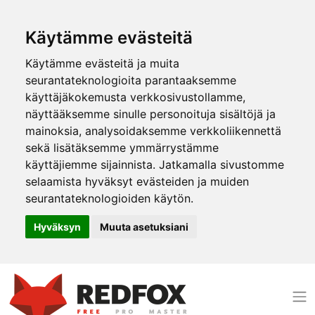
Käytämme evästeitä
Käytämme evästeitä ja muita
seurantateknologioita parantaaksemme
käyttäjäkokemusta verkkosivustollamme,
näyttääksemme sinulle personoituja sisältöjä ja
mainoksia, analysoidaksemme verkkoliikennettä
sekä lisätäksemme ymmärrystämme
käyttäjiemme sijainnista. Jatkamalla sivustomme
selaamista hyväksyt evästeiden ja muiden
seurantateknologioiden käytön.
Hyväksyn
Muuta asetuksiani