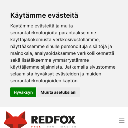
Käytämme evästeitä
Käytämme evästeitä ja muita
seurantateknologioita parantaaksemme
käyttäjäkokemusta verkkosivustollamme,
näyttääksemme sinulle personoituja sisältöjä ja
mainoksia, analysoidaksemme verkkoliikennettä
sekä lisätäksemme ymmärrystämme
käyttäjiemme sijainnista. Jatkamalla sivustomme
selaamista hyväksyt evästeiden ja muiden
seurantateknologioiden käytön.
Hyväksyn
Muuta asetuksiani