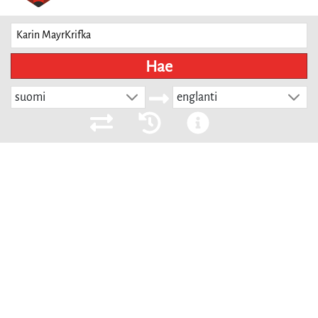
Hae
suomi
englanti