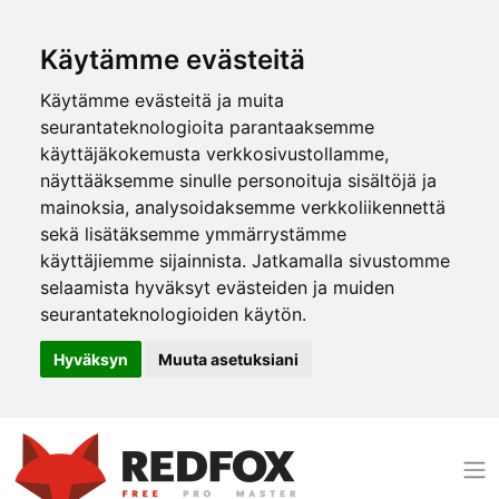
Käytämme evästeitä
Käytämme evästeitä ja muita
seurantateknologioita parantaaksemme
käyttäjäkokemusta verkkosivustollamme,
näyttääksemme sinulle personoituja sisältöjä ja
mainoksia, analysoidaksemme verkkoliikennettä
sekä lisätäksemme ymmärrystämme
käyttäjiemme sijainnista. Jatkamalla sivustomme
selaamista hyväksyt evästeiden ja muiden
seurantateknologioiden käytön.
Hyväksyn
Muuta asetuksiani