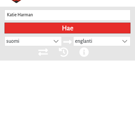
Hae
suomi
englanti