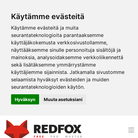
Käytämme evästeitä
Käytämme evästeitä ja muita
seurantateknologioita parantaaksemme
käyttäjäkokemusta verkkosivustollamme,
näyttääksemme sinulle personoituja sisältöjä ja
mainoksia, analysoidaksemme verkkoliikennettä
sekä lisätäksemme ymmärrystämme
käyttäjiemme sijainnista. Jatkamalla sivustomme
selaamista hyväksyt evästeiden ja muiden
seurantateknologioiden käytön.
Hyväksyn
Muuta asetuksiani