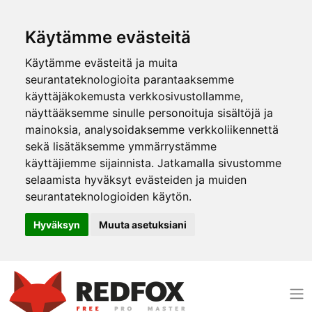
Käytämme evästeitä
Käytämme evästeitä ja muita
seurantateknologioita parantaaksemme
käyttäjäkokemusta verkkosivustollamme,
näyttääksemme sinulle personoituja sisältöjä ja
mainoksia, analysoidaksemme verkkoliikennettä
sekä lisätäksemme ymmärrystämme
käyttäjiemme sijainnista. Jatkamalla sivustomme
selaamista hyväksyt evästeiden ja muiden
seurantateknologioiden käytön.
Hyväksyn
Muuta asetuksiani