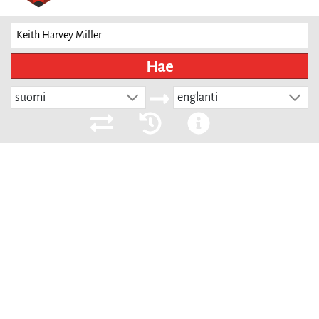
Hae
suomi
englanti