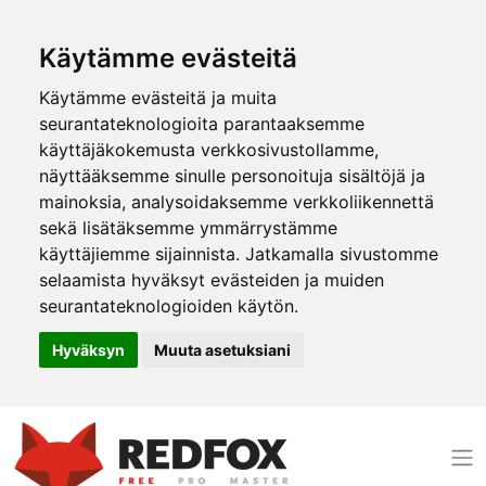
Käytämme evästeitä
Käytämme evästeitä ja muita
seurantateknologioita parantaaksemme
käyttäjäkokemusta verkkosivustollamme,
näyttääksemme sinulle personoituja sisältöjä ja
mainoksia, analysoidaksemme verkkoliikennettä
sekä lisätäksemme ymmärrystämme
käyttäjiemme sijainnista. Jatkamalla sivustomme
selaamista hyväksyt evästeiden ja muiden
seurantateknologioiden käytön.
Hyväksyn
Muuta asetuksiani