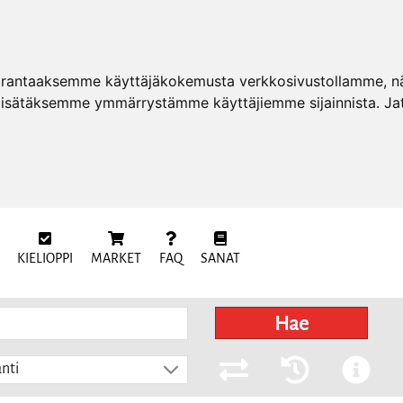
arantaaksemme käyttäjäkokemusta verkkosivustollamme, näy
 lisätäksemme ymmärrystämme käyttäjiemme sijainnista. Ja
KIELIOPPI
MARKET
FAQ
SANAT
Hae
nti