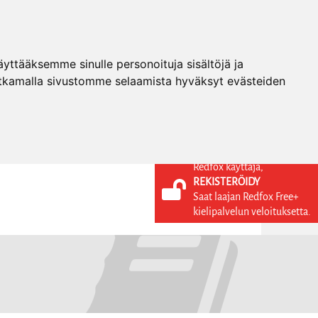
ttääksemme sinulle personoituja sisältöjä ja
tkamalla sivustomme selaamista hyväksyt evästeiden
Redfox käyttäjä,
REKISTERÖIDY
KIELI
KIRJAUDU SISÄÄN
Saat laajan Redfox Free+
REKISTERÖIDY
FI
kielipalvelun veloituksetta.