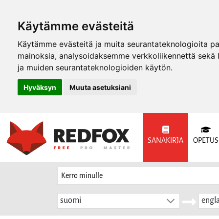
Käytämme evästeitä
Käytämme evästeitä ja muita seurantateknologioita p
mainoksia, analysoidaksemme verkkoliikennettä sekä
ja muiden seurantateknologioiden käytön.
Hyväksyn
Muuta asetuksiani
SANAKIRJA
OPETUS
suomi
engla