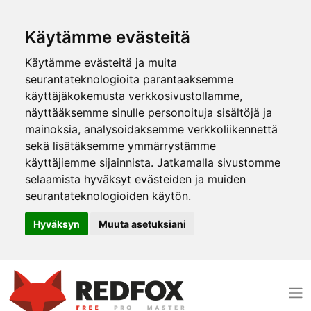
Käytämme evästeitä
Käytämme evästeitä ja muita
seurantateknologioita parantaaksemme
käyttäjäkokemusta verkkosivustollamme,
näyttääksemme sinulle personoituja sisältöjä ja
mainoksia, analysoidaksemme verkkoliikennettä
sekä lisätäksemme ymmärrystämme
käyttäjiemme sijainnista. Jatkamalla sivustomme
selaamista hyväksyt evästeiden ja muiden
seurantateknologioiden käytön.
Hyväksyn
Muuta asetuksiani