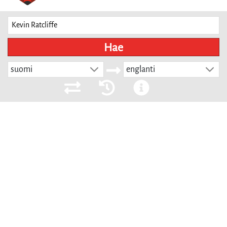
Hae
suomi
englanti