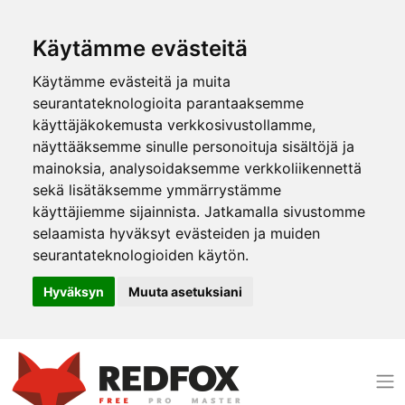
Käytämme evästeitä
Käytämme evästeitä ja muita
seurantateknologioita parantaaksemme
käyttäjäkokemusta verkkosivustollamme,
näyttääksemme sinulle personoituja sisältöjä ja
mainoksia, analysoidaksemme verkkoliikennettä
sekä lisätäksemme ymmärrystämme
käyttäjiemme sijainnista. Jatkamalla sivustomme
selaamista hyväksyt evästeiden ja muiden
seurantateknologioiden käytön.
Hyväksyn
Muuta asetuksiani