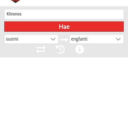
Hae
suomi
englanti