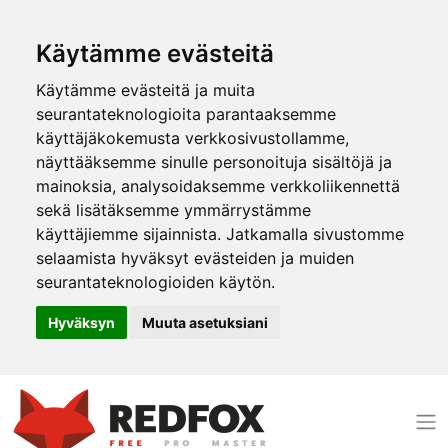
Käytämme evästeitä
Käytämme evästeitä ja muita
seurantateknologioita parantaaksemme
käyttäjäkokemusta verkkosivustollamme,
näyttääksemme sinulle personoituja sisältöjä ja
mainoksia, analysoidaksemme verkkoliikennettä
sekä lisätäksemme ymmärrystämme
käyttäjiemme sijainnista. Jatkamalla sivustomme
selaamista hyväksyt evästeiden ja muiden
seurantateknologioiden käytön.
Hyväksyn
Muuta asetuksiani