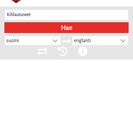
Hae
suomi
englanti