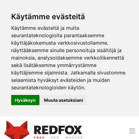
Käytämme evästeitä
Käytämme evästeitä ja muita
seurantateknologioita parantaaksemme
käyttäjäkokemusta verkkosivustollamme,
näyttääksemme sinulle personoituja sisältöjä ja
mainoksia, analysoidaksemme verkkoliikennettä
sekä lisätäksemme ymmärrystämme
käyttäjiemme sijainnista. Jatkamalla sivustomme
selaamista hyväksyt evästeiden ja muiden
seurantateknologioiden käytön.
Hyväksyn
Muuta asetuksiani