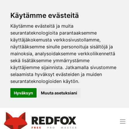
Käytämme evästeitä
Käytämme evästeitä ja muita
seurantateknologioita parantaaksemme
käyttäjäkokemusta verkkosivustollamme,
näyttääksemme sinulle personoituja sisältöjä ja
mainoksia, analysoidaksemme verkkoliikennettä
sekä lisätäksemme ymmärrystämme
käyttäjiemme sijainnista. Jatkamalla sivustomme
selaamista hyväksyt evästeiden ja muiden
seurantateknologioiden käytön.
Hyväksyn
Muuta asetuksiani