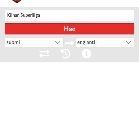
Hae
suomi
englanti