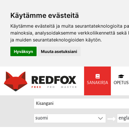
Käytämme evästeitä
Käytämme evästeitä ja muita seurantateknologioita p
mainoksia, analysoidaksemme verkkoliikennettä sekä
ja muiden seurantateknologioiden käytön.
Hyväksyn
Muuta asetuksiani
SANAKIRJA
OPETUS
suomi
engla