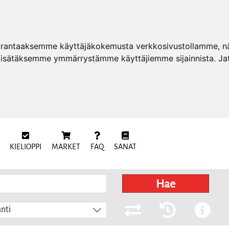
arantaaksemme käyttäjäkokemusta verkkosivustollamme, näy
 lisätäksemme ymmärrystämme käyttäjiemme sijainnista. Ja
KIELIOPPI
MARKET
FAQ
SANAT
Hae
nti