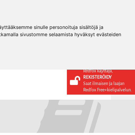
ttääksemme sinulle personoituja sisältöjä ja
tkamalla sivustomme selaamista hyväksyt evästeiden
Redfox käyttäjä,
REKISTERÖIDY
KIELI
KIRJAUDU SISÄÄN
Saat ilmaisen ja laajan
REKISTERÖIDY
FI
Redfox Free+kielipalvelun.