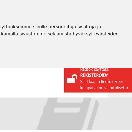
ttääksemme sinulle personoituja sisältöjä ja
tkamalla sivustomme selaamista hyväksyt evästeiden
Redfox käyttäjä,
REKISTERÖIDY
KIELI
KIRJAUDU SISÄÄN
Saat laajan Redfox Free+
REKISTERÖIDY
FI
kielipalvelun veloituksetta.