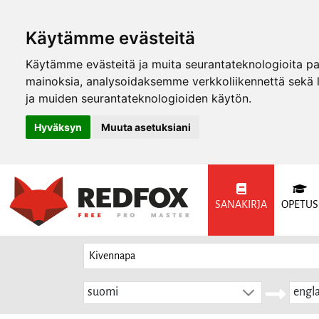
Käytämme evästeitä
Käytämme evästeitä ja muita seurantateknologioita p
mainoksia, analysoidaksemme verkkoliikennettä sekä
ja muiden seurantateknologioiden käytön.
Hyväksyn
Muuta asetuksiani
SANAKIRJA
OPETUS
suomi
engla