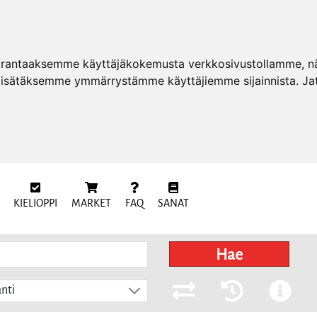
arantaaksemme käyttäjäkokemusta verkkosivustollamme, näy
 lisätäksemme ymmärrystämme käyttäjiemme sijainnista. Ja
KIELIOPPI
MARKET
FAQ
SANAT
Hae
nti