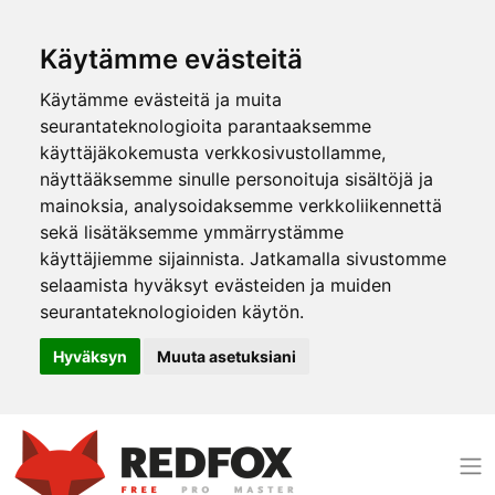
Käytämme evästeitä
Käytämme evästeitä ja muita
seurantateknologioita parantaaksemme
käyttäjäkokemusta verkkosivustollamme,
näyttääksemme sinulle personoituja sisältöjä ja
mainoksia, analysoidaksemme verkkoliikennettä
sekä lisätäksemme ymmärrystämme
käyttäjiemme sijainnista. Jatkamalla sivustomme
selaamista hyväksyt evästeiden ja muiden
seurantateknologioiden käytön.
Hyväksyn
Muuta asetuksiani