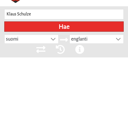
Hae
suomi
englanti