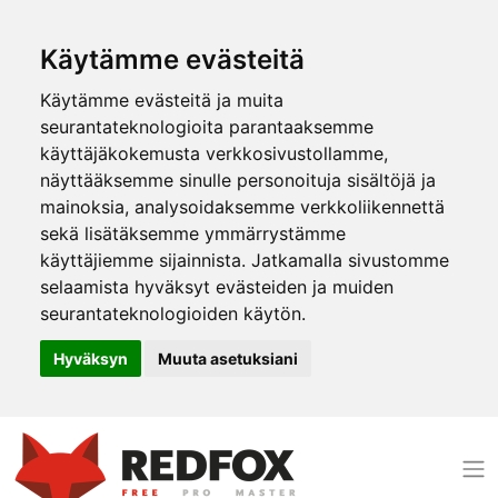
Käytämme evästeitä
Käytämme evästeitä ja muita
seurantateknologioita parantaaksemme
käyttäjäkokemusta verkkosivustollamme,
näyttääksemme sinulle personoituja sisältöjä ja
mainoksia, analysoidaksemme verkkoliikennettä
sekä lisätäksemme ymmärrystämme
käyttäjiemme sijainnista. Jatkamalla sivustomme
selaamista hyväksyt evästeiden ja muiden
seurantateknologioiden käytön.
Hyväksyn
Muuta asetuksiani