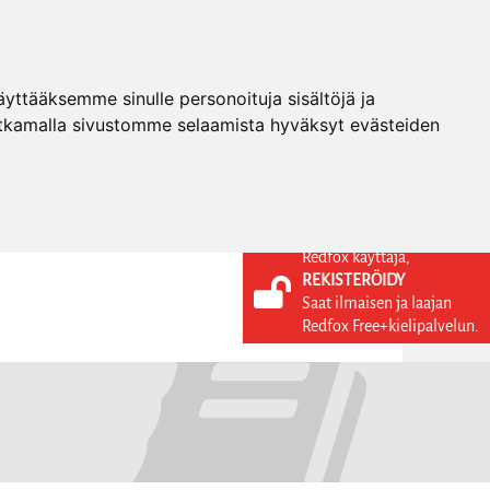
ttääksemme sinulle personoituja sisältöjä ja
tkamalla sivustomme selaamista hyväksyt evästeiden
Redfox käyttäjä,
REKISTERÖIDY
KIELI
KIRJAUDU SISÄÄN
Saat ilmaisen ja laajan
REKISTERÖIDY
FI
Redfox Free+kielipalvelun.