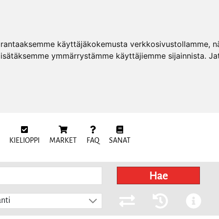
arantaaksemme käyttäjäkokemusta verkkosivustollamme, näy
 lisätäksemme ymmärrystämme käyttäjiemme sijainnista. Ja
KIELIOPPI
MARKET
FAQ
SANAT
Hae
nti