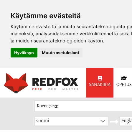
Käytämme evästeitä
Käytämme evästeitä ja muita seurantateknologioita p
mainoksia, analysoidaksemme verkkoliikennettä sekä
ja muiden seurantateknologioiden käytön.
Hyväksyn
Muuta asetuksiani
SANAKIRJA
OPETUS
suomi
engla