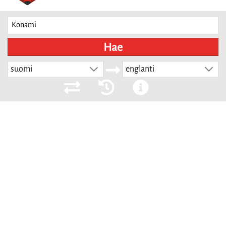
Hae
suomi
englanti