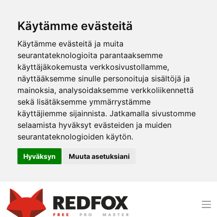
Käytämme evästeitä
Käytämme evästeitä ja muita
seurantateknologioita parantaaksemme
käyttäjäkokemusta verkkosivustollamme,
näyttääksemme sinulle personoituja sisältöjä ja
mainoksia, analysoidaksemme verkkoliikennettä
sekä lisätäksemme ymmärrystämme
käyttäjiemme sijainnista. Jatkamalla sivustomme
selaamista hyväksyt evästeiden ja muiden
seurantateknologioiden käytön.
Hyväksyn
Muuta asetuksiani