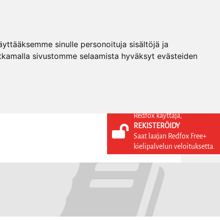
ttääksemme sinulle personoituja sisältöjä ja
tkamalla sivustomme selaamista hyväksyt evästeiden
Redfox käyttäjä,
REKISTERÖIDY
KIELI
KIRJAUDU SISÄÄN
Saat laajan Redfox Free+
REKISTERÖIDY
FI
kielipalvelun veloituksetta.