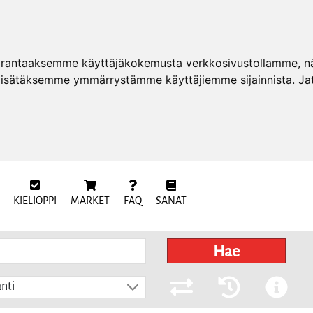
arantaaksemme käyttäjäkokemusta verkkosivustollamme, näy
 lisätäksemme ymmärrystämme käyttäjiemme sijainnista. Ja
KIELIOPPI
MARKET
FAQ
SANAT
Hae
nti