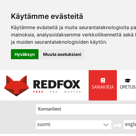
Käytämme evästeitä
Käytämme evästeitä ja muita seurantateknologioita p
mainoksia, analysoidaksemme verkkoliikennettä sekä
ja muiden seurantateknologioiden käytön.
Hyväksyn
Muuta asetuksiani
SANAKIRJA
OPETUS
suomi
engla