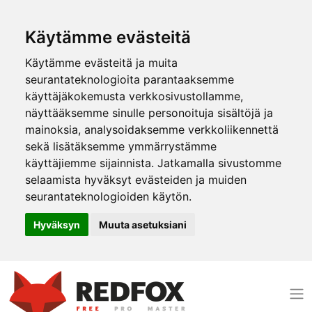
Käytämme evästeitä
Käytämme evästeitä ja muita
seurantateknologioita parantaaksemme
käyttäjäkokemusta verkkosivustollamme,
näyttääksemme sinulle personoituja sisältöjä ja
mainoksia, analysoidaksemme verkkoliikennettä
sekä lisätäksemme ymmärrystämme
käyttäjiemme sijainnista. Jatkamalla sivustomme
selaamista hyväksyt evästeiden ja muiden
seurantateknologioiden käytön.
Hyväksyn
Muuta asetuksiani