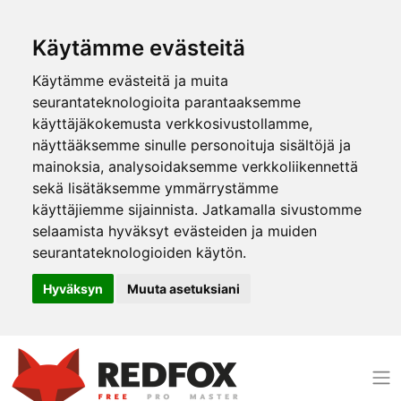
Käytämme evästeitä
Käytämme evästeitä ja muita
seurantateknologioita parantaaksemme
käyttäjäkokemusta verkkosivustollamme,
näyttääksemme sinulle personoituja sisältöjä ja
mainoksia, analysoidaksemme verkkoliikennettä
sekä lisätäksemme ymmärrystämme
käyttäjiemme sijainnista. Jatkamalla sivustomme
selaamista hyväksyt evästeiden ja muiden
seurantateknologioiden käytön.
Hyväksyn
Muuta asetuksiani