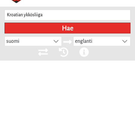
Hae
suomi
englanti