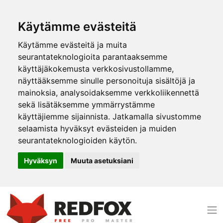
Käytämme evästeitä
Käytämme evästeitä ja muita
seurantateknologioita parantaaksemme
käyttäjäkokemusta verkkosivustollamme,
näyttääksemme sinulle personoituja sisältöjä ja
mainoksia, analysoidaksemme verkkoliikennettä
sekä lisätäksemme ymmärrystämme
käyttäjiemme sijainnista. Jatkamalla sivustomme
selaamista hyväksyt evästeiden ja muiden
seurantateknologioiden käytön.
Hyväksyn
Muuta asetuksiani