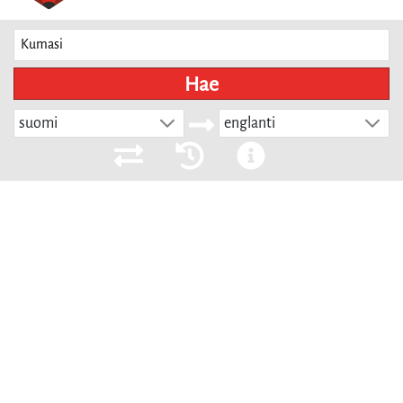
Hae
suomi
englanti