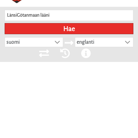
Hae
suomi
englanti