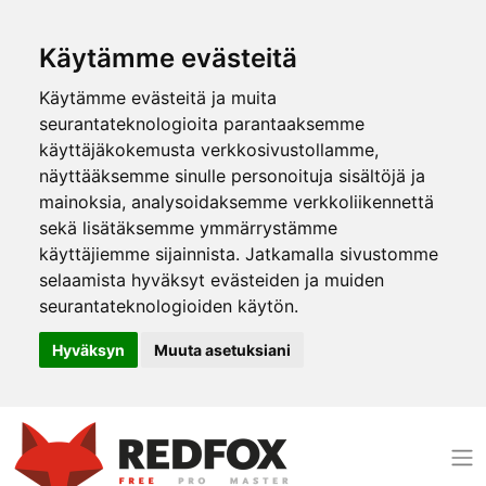
Käytämme evästeitä
Käytämme evästeitä ja muita
seurantateknologioita parantaaksemme
käyttäjäkokemusta verkkosivustollamme,
näyttääksemme sinulle personoituja sisältöjä ja
mainoksia, analysoidaksemme verkkoliikennettä
sekä lisätäksemme ymmärrystämme
käyttäjiemme sijainnista. Jatkamalla sivustomme
selaamista hyväksyt evästeiden ja muiden
seurantateknologioiden käytön.
Hyväksyn
Muuta asetuksiani