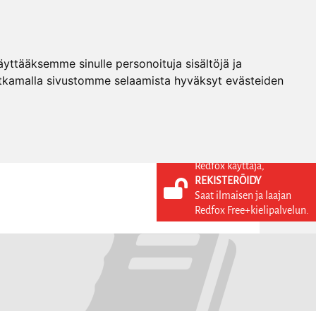
ttääksemme sinulle personoituja sisältöjä ja
tkamalla sivustomme selaamista hyväksyt evästeiden
Redfox käyttäjä,
REKISTERÖIDY
KIELI
KIRJAUDU SISÄÄN
Saat ilmaisen ja laajan
REKISTERÖIDY
FI
Redfox Free+kielipalvelun.