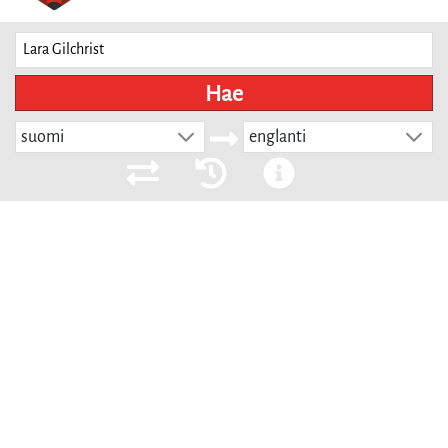
Hae
suomi
englanti