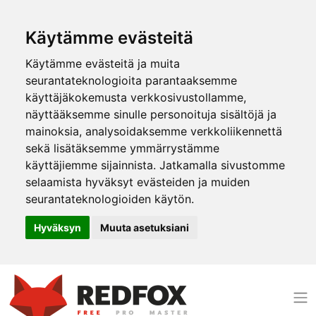
Käytämme evästeitä
Käytämme evästeitä ja muita
seurantateknologioita parantaaksemme
käyttäjäkokemusta verkkosivustollamme,
näyttääksemme sinulle personoituja sisältöjä ja
mainoksia, analysoidaksemme verkkoliikennettä
sekä lisätäksemme ymmärrystämme
käyttäjiemme sijainnista. Jatkamalla sivustomme
selaamista hyväksyt evästeiden ja muiden
seurantateknologioiden käytön.
Hyväksyn
Muuta asetuksiani